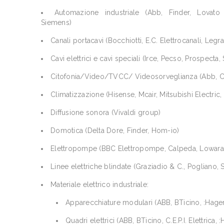
Automazione industriale (Abb, Finder, Lovato E
Siemens)
Canali portacavi (Bocchiotti, E.C. Elettrocanali, Leg
Cavi elettrici e cavi speciali (Irce, Pecso, Prospecta,
Citofonia/Video/TVCC/ Videosorveglianza (Abb, Co
Climatizzazione (Hisense, Mcair, Mitsubishi Electric,
Diffusione sonora (Vivaldi group)
Domotica (Delta Dore, Finder, Hom-io)
Elettropompe (BBC Elettropompe, Calpeda, Lowara
Linee elettriche blindate (Graziadio & C., Pogliano, 
Materiale elettrico industriale:
Apparecchiature modulari (ABB, BTicino, :Hager,
Quadri elettrici (ABB, BTicino, C.E.P.I. Elettrica,