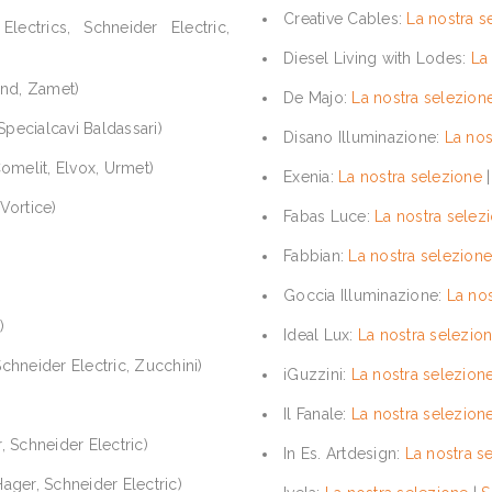
Creative Cables:
La nostra s
lectrics, Schneider Electric,
Diesel Living with Lodes:
La
rand, Zamet)
De Majo:
La nostra selezion
 Specialcavi Baldassari)
Disano Illuminazione:
La nos
melit, Elvox, Urmet)
Exenia:
La nostra selezione
 Vortice)
Fabas Luce:
La nostra selez
Fabbian:
La nostra selezione
Goccia Illuminazione:
La nos
)
Ideal Lux:
La nostra selezio
Schneider Electric, Zucchini)
iGuzzini:
La nostra selezion
Il Fanale:
La nostra selezion
 Schneider Electric)
In Es. Artdesign:
La nostra s
 :Hager, Schneider Electric)