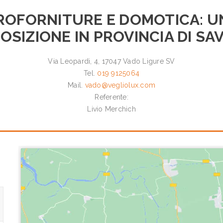
ROFORNITURE E DOMOTICA: U
OSIZIONE IN PROVINCIA DI S
Via Leopardi, 4, 17047 Vado Ligure SV
Tel.
019 9125064
Mail.
vado@vegliolux.com
Referente:
Livio Merchich