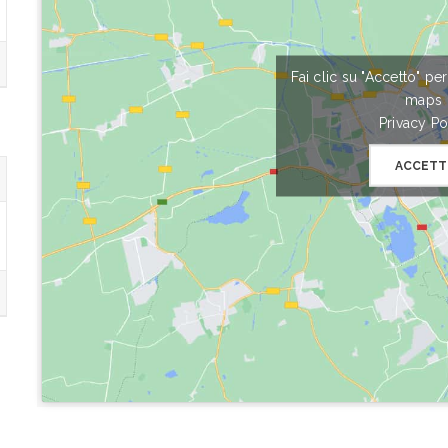
Fai clic su "Accetto" pe
maps
Privacy Po
ACCETT