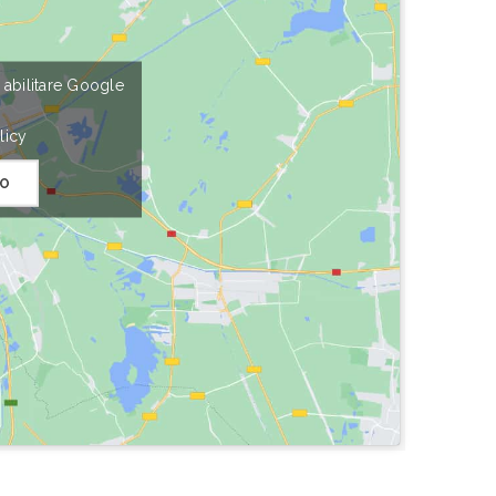
r abilitare Google
licy
O