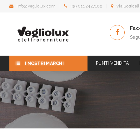
info@vegliolux.com
+39 011 2427182
Via Botticel
Fac
Segu
PUNTI VENDITA
I NOSTRI MARCHI