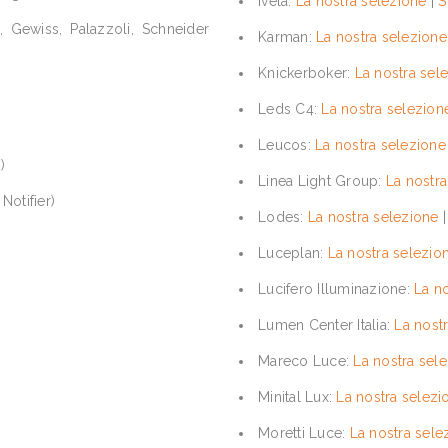
Ivela:
La nostra selezione
|
S
, Gewiss, Palazzoli, Schneider
Karman:
La nostra selezione
Knickerboker:
La nostra sel
Leds C4:
La nostra selezion
Leucos:
La nostra selezione
)
Linea Light Group:
La nostra
Notifier)
Lodes:
La nostra selezione
Luceplan:
La nostra selezio
Lucifero Illuminazione:
La n
Lumen Center Italia:
La nost
Mareco Luce:
La nostra sel
Minital Lux:
La nostra selezi
Moretti Luce:
La nostra sele